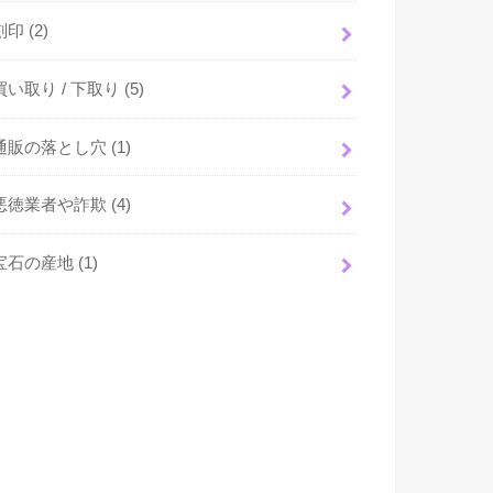
刻印
(2)
買い取り / 下取り
(5)
通販の落とし穴
(1)
悪徳業者や詐欺
(4)
宝石の産地
(1)